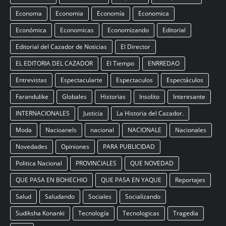
Economa
Economia
Economía
Economica
Económica
Economicas
Economizando
Editorial
Editorial del Cazador de Noticias
El Director
EL EDITORIA DEL CAZADOR
El Tiempo
ENRREDAO
Entrevistas
Espectacularte
Espectaculos
Espectáculos
Farandulike
Globales
Historias
Insolito
Interesante
INTERNACIONALES
Justicia
La Historia del Cazador.
Moda
Nacioanels
nacional
NACIONALE
Nacionales
Novedades
Opiniones
PARA PUBLICIDAD
Politica Nacional
PROVINCIALES
QUE NOVEDAD
QUE PASA EN BOHECHIO
QUE PASA EN YAQUE
Reportajes
Salud
Saludando
Sociales
Socializando
Sudiksha Konanki
Tecnología
Tecnologicas
Tragedia