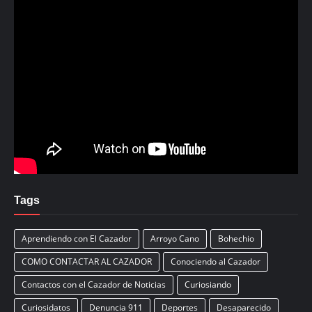
Tags
Aprendiendo con El Cazador
Arroyo Cano
Bohechio
COMO CONTACTAR AL CAZADOR
Conociendo al Cazador
Contactos con el Cazador de Noticias
Curiosiando
Curiosidatos
Denuncia 911
Deportes
Desaparecido