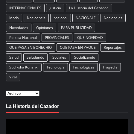
INTERNACIONALES
Justicia
La Historia del Cazador.
Moda
Nacioanels
nacional
NACIONALE
Nacionales
Novedades
Opiniones
PARA PUBLICIDAD
Politica Nacional
PROVINCIALES
QUE NOVEDAD
QUE PASA EN BOHECHIO
QUE PASA EN YAQUE
Reportajes
Salud
Saludando
Sociales
Socializando
Sudiksha Konanki
Tecnología
Tecnologicas
Tragedia
Viral
La Historia del Cazador