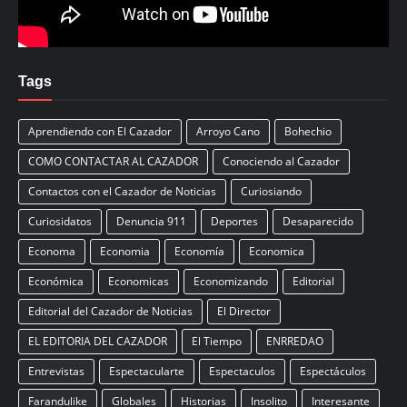
Tags
Aprendiendo con El Cazador
Arroyo Cano
Bohechio
COMO CONTACTAR AL CAZADOR
Conociendo al Cazador
Contactos con el Cazador de Noticias
Curiosiando
Curiosidatos
Denuncia 911
Deportes
Desaparecido
Economa
Economia
Economía
Economica
Económica
Economicas
Economizando
Editorial
Editorial del Cazador de Noticias
El Director
EL EDITORIA DEL CAZADOR
El Tiempo
ENRREDAO
Entrevistas
Espectacularte
Espectaculos
Espectáculos
Farandulike
Globales
Historias
Insolito
Interesante