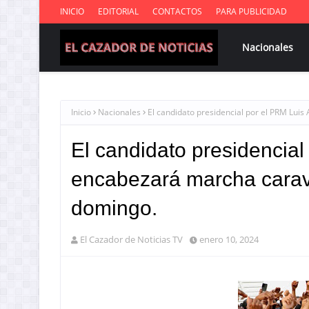
INICIO
EDITORIAL
CONTACTOS
PARA PUBLICIDAD
Nacionales
Inicio
Nacionales
El candidato presidencial por el PRM Lu
El candidato presidencial
encabezará marcha carav
domingo.
El Cazador de Noticias TV
enero 10, 2024