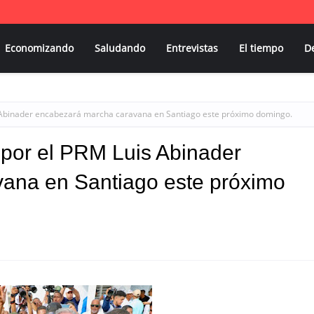
Economizando
Saludando
Entrevistas
El tiempo
D
is Abinader encabezará marcha caravana en Santiago este próximo domingo.
 por el PRM Luis Abinader
ana en Santiago este próximo