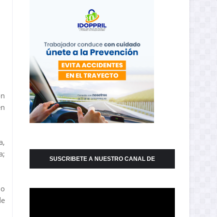
ón
en
a,
a;
SUSCRIBETE A NUESTRO CANAL DE
YOUTUBE
io
de