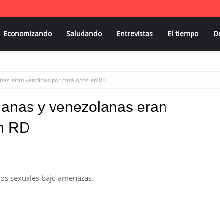
Economizando
Saludando
Entrevistas
El tiempo
D
anas eran vendidas por catálogos en RD
ianas y venezolanas eran
en RD
jos sexuales bajo amenazas.