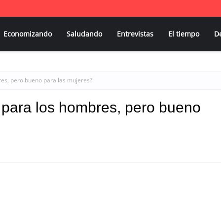
Economizando
Saludando
Entrevistas
El tiempo
D
res, pero bueno para las mujeres?
 para los hombres, pero bueno