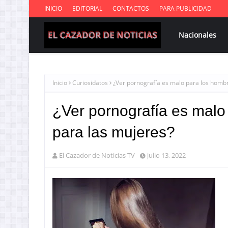
INICIO
EDITORIAL
CONTACTOS
PARA PUBLICIDAD
Nacionales
Inicio
Curiosidatos
¿Ver pornografía es malo para los homb
¿Ver pornografía es malo
para las mujeres?
El Cazador de Noticias TV
julio 13, 2022