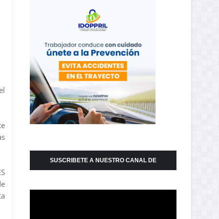
el
te
as
SUSCRIBETE A NUESTRO CANAL DE
ES
YOUTUBE
de
ta