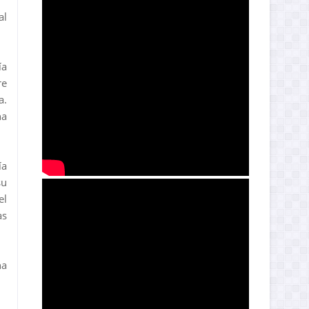
al
ía
re
a.
na
ía
su
el
as
na