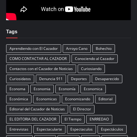
Tags
Aprendiendo con El Cazador
Arroyo Cano
Bohechio
COMO CONTACTAR AL CAZADOR
Conociendo al Cazador
Contactos con el Cazador de Noticias
Curiosiando
Curiosidatos
Denuncia 911
Deportes
Desaparecido
Economa
Economia
Economía
Economica
Económica
Economicas
Economizando
Editorial
Editorial del Cazador de Noticias
El Director
EL EDITORIA DEL CAZADOR
El Tiempo
ENRREDAO
Entrevistas
Espectacularte
Espectaculos
Espectáculos