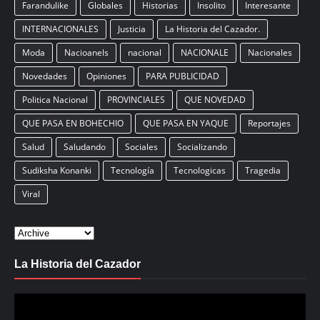
Farandulike
Globales
Historias
Insolito
Interesante
INTERNACIONALES
Justicia
La Historia del Cazador.
Moda
Nacioanels
nacional
NACIONALE
Nacionales
Novedades
Opiniones
PARA PUBLICIDAD
Politica Nacional
PROVINCIALES
QUE NOVEDAD
QUE PASA EN BOHECHIO
QUE PASA EN YAQUE
Reportajes
Salud
Saludando
Sociales
Socializando
Sudiksha Konanki
Tecnología
Tecnologicas
Tragedia
Viral
La Historia del Cazador