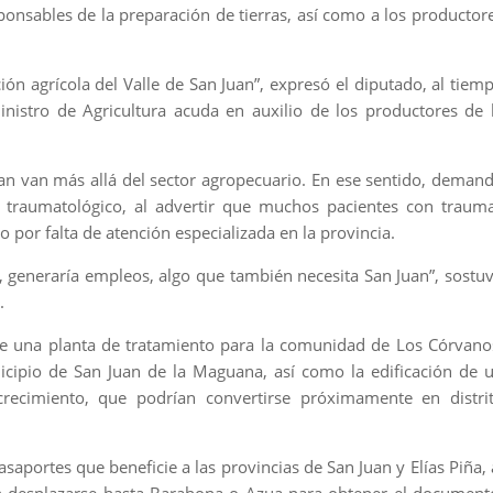
sponsables de la preparación de tierras, así como a los productor
ión agrícola del Valle de San Juan”, expresó el diputado, al tiem
istro de Agricultura acuda en auxilio de los productores de 
an van más allá del sector agropecuario. En ese sentido, deman
 o traumatológico, al advertir que muchos pacientes con traum
por falta de atención especializada en la provincia.
s, generaría empleos, algo que también necesita San Juan”, sostu
a.
de una planta de tratamiento para la comunidad de Los Córvano
icipio de San Juan de la Maguana, así como la edificación de 
ecimiento, que podrían convertirse próximamente en distri
saportes que beneficie a las provincias de San Juan y Elías Piña, 