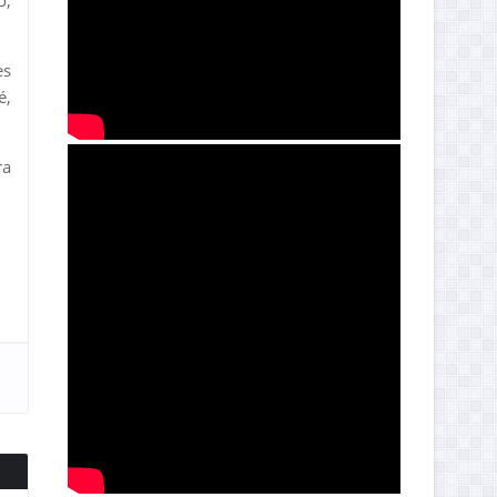
o,
es
é,
ra