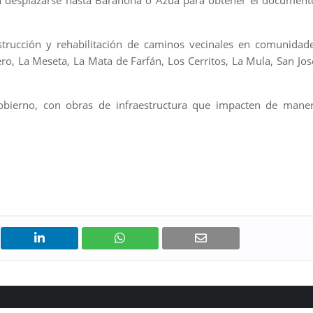
n desplazarse hasta Barahona o Azua para obtener el document
strucción y rehabilitación de caminos vecinales en comunidad
 La Meseta, La Mata de Farfán, Los Cerritos, La Mula, San Jos
Gobierno, con obras de infraestructura que impacten de mane