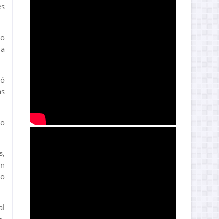
es
po
la
dó
as
vo
s,
un
to
al