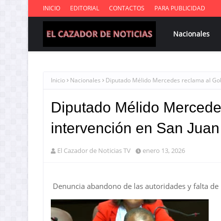
INICIO
EDITORIAL
CONTACTOS
PARA PUBLICIDAD
Nacionales
Inicio
Nacionales
Diputado Mélido Mercedes reclama al Gob
Diputado Mélido Mercede
intervención en San Juan
El Cazador de Noticias TV
enero 13, 2026
Denuncia abandono de las autoridades y falta de 