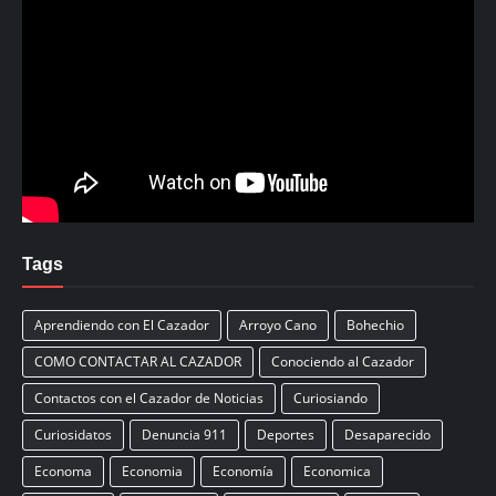
Tags
Aprendiendo con El Cazador
Arroyo Cano
Bohechio
COMO CONTACTAR AL CAZADOR
Conociendo al Cazador
Contactos con el Cazador de Noticias
Curiosiando
Curiosidatos
Denuncia 911
Deportes
Desaparecido
Economa
Economia
Economía
Economica