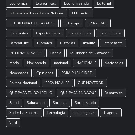
Económica
Economicas
Economizando
Editorial
Editorial del Cazador de Noticias
El Director
EL EDITORIA DEL CAZADOR
El Tiempo
ENRREDAO
Entrevistas
Espectacularte
Espectaculos
Espectáculos
Farandulike
Globales
Historias
Insolito
Interesante
INTERNACIONALES
Justicia
La Historia del Cazador.
Moda
Nacioanels
nacional
NACIONALE
Nacionales
Novedades
Opiniones
PARA PUBLICIDAD
Politica Nacional
PROVINCIALES
QUE NOVEDAD
QUE PASA EN BOHECHIO
QUE PASA EN YAQUE
Reportajes
Salud
Saludando
Sociales
Socializando
Sudiksha Konanki
Tecnología
Tecnologicas
Tragedia
Viral