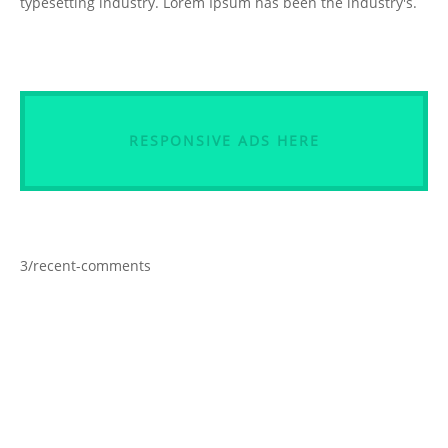
typesetting industry. Lorem Ipsum has been the industry's.
RESPONSIVE ADS HERE
3/recent-comments