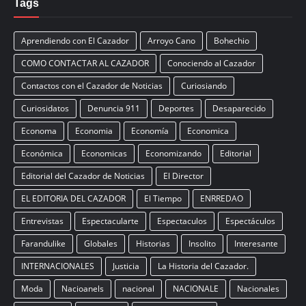
Tags
Aprendiendo con El Cazador
Arroyo Cano
Bohechio
COMO CONTACTAR AL CAZADOR
Conociendo al Cazador
Contactos con el Cazador de Noticias
Curiosiando
Curiosidatos
Denuncia 911
Deportes
Desaparecido
Economa
Economia
Economía
Economica
Económica
Economicas
Economizando
Editorial
Editorial del Cazador de Noticias
El Director
EL EDITORIA DEL CAZADOR
El Tiempo
ENRREDAO
Entrevistas
Espectacularte
Espectaculos
Espectáculos
Farandulike
Globales
Historias
Insolito
Interesante
INTERNACIONALES
Justicia
La Historia del Cazador.
Moda
Nacioanels
nacional
NACIONALE
Nacionales