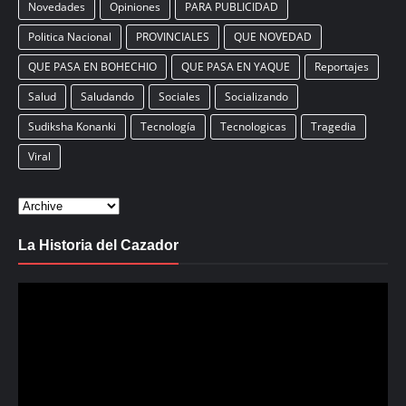
Novedades
Opiniones
PARA PUBLICIDAD
Politica Nacional
PROVINCIALES
QUE NOVEDAD
QUE PASA EN BOHECHIO
QUE PASA EN YAQUE
Reportajes
Salud
Saludando
Sociales
Socializando
Sudiksha Konanki
Tecnología
Tecnologicas
Tragedia
Viral
La Historia del Cazador