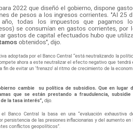
para 2022 que diseñó el gobierno, dispone gast
ones de pesos a los ingresos corrientes. "Al 25 
l año, todas los impuestos que pagamos lo
esos) se consumían en gastos corrientes, por 
iar gastos de capital efectuados hubo que utiliz
tamos
obtenidos", dijo.
iva adoptada por el Banco Central “está neutralizando la políti
ompete ahora a este neutralizar el efecto negativo que tendrá 
 fin de evitar un ‘frenazo’ al ritmo de crecimiento de la econom
obierno cambie su política de subsidios. Que en lugar 
amas que se están prestando a fraudulencia, subsidie
e la tasa interés”,
dijo.
el Banco Central la basa en una “evaluación exhaustiva d
persistencia de las presiones inflacionarias y del aumento en 
ntes conflictos geopolíticos”.