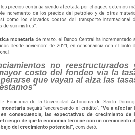
 los precios continúa siendo afectada por choques externos m
ble incremento de los precios del petróleo y de otras materi
así como los elevados costos del transporte internacional 
 de suministros”.
ítica monetaria
de marzo, el Banco Central ha incrementado 
cos desde noviembre de 2021, en consonancia con el ciclo 
onal.
nciamientos no reestructurados 
mayor costo del fondeo vía la tas
sperarse que vayan al alza las tasa
préstamos"
 de Economía de la Universidad Autónoma de Santo Doming
a monetaria
seguirá “encareciendo el crédito”.
“Va a afectar 
 en consecuencia, las expectativas de crecimiento de 
el riesgo de que la economía termine con un crecimiento 
ebajo del crecimiento potencial”,
consideró.