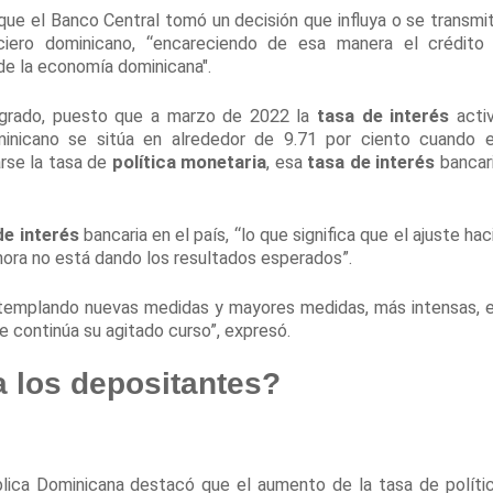
ue el Banco Central tomó un decisión que influya o se transmi
nciero dominicano, “encareciendo de esa manera el crédito
de la economía dominicana".
logrado, puesto que a marzo de 2022 la
tasa de interés
acti
inicano se sitúa en alrededor de 9.71 por ciento cuando 
rse la tasa de
política monetaria
, esa
tasa de interés
bancar
de interés
bancaria en el país, “lo que significa que el ajuste hac
ora no está dando los resultados esperados”.
ontemplando nuevas medidas y mayores medidas, más intensas, 
ue continúa su agitado curso”, expresó.
a los depositantes?
lica Dominicana destacó que el aumento de la tasa de políti