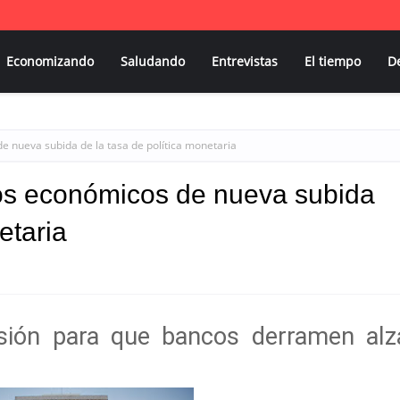
Economizando
Saludando
Entrevistas
El tiempo
D
e nueva subida de la tasa de política monetaria
tos económicos de nueva subida
etaria
isión para que bancos derramen alz