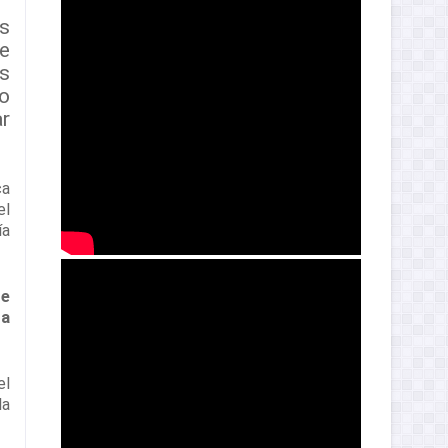
os
de
s
lo
ar
ca
el
ía
de
 a
el
la