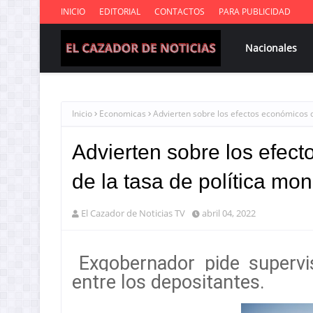
INICIO
EDITORIAL
CONTACTOS
PARA PUBLICIDAD
Nacionales
Inicio
Economicas
Advierten sobre los efectos económicos d
Advierten sobre los efec
de la tasa de política mon
El Cazador de Noticias TV
abril 04, 2022
Exgobernador pide superv
entre los depositantes.