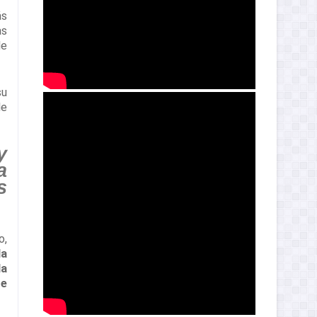
ás
as
de
su
de
y
a
s
o,
la
la
de