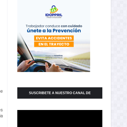
ue
SUSCRIBETE A NUESTRO CANAL DE
YOUTUBE
es
ia