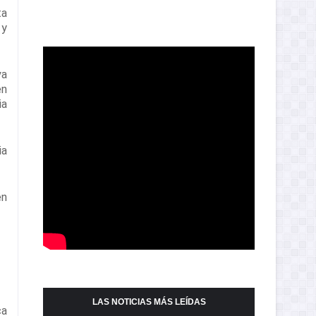
ta
 y
va
en
ia
ia
en
LAS NOTICIAS MÁS LEÍDAS
ca