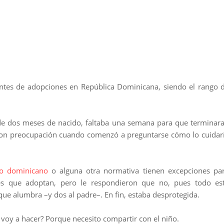
ntes de adopciones en República Dominicana, siendo el rango 
de dos meses de nacido, faltaba una semana para que terminar
ó con preocupación cuando comenzó a preguntarse cómo lo cuidar
jo dominicano
o alguna otra normativa tienen excepciones pa
es que adoptan, pero le respondieron que no, pues todo es
ue alumbra –y dos al padre–. En fin, estaba desprotegida.
y a hacer? Porque necesito compartir con el niño.