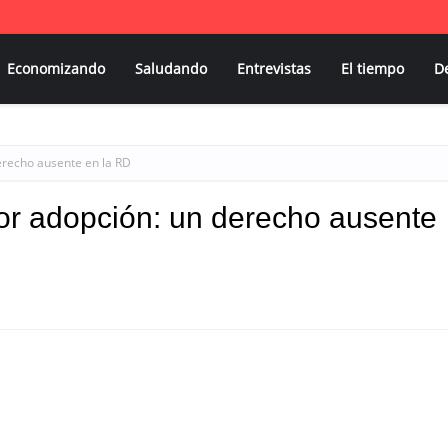
Economizando
Saludando
Entrevistas
El tiempo
D
erecho ausente en la RD
or adopción: un derecho ausente