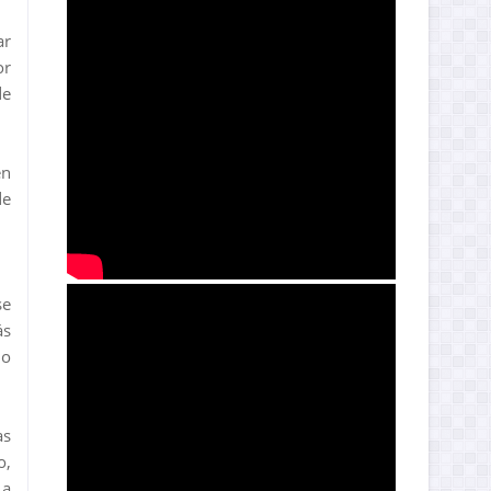
ar
or
de
en
de
se
ás
lo
as
o,
 a