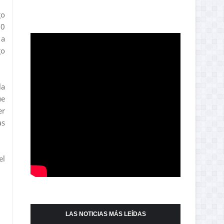
go
30
 a
go
la
ue
er
as
el
LAS NOTICIAS MÁS LEÍDAS