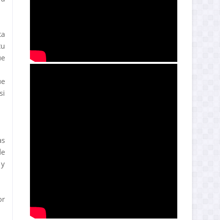
ta
tu
ue
ue
si
as
de
 y
or