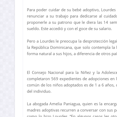
Para poder cuidar de su bebé adoptivo, Lourdes (n
renunciar a su trabajo para dedicarse al cuida
proponerle a su patrono que le diera las 14 se
sueldo. Este accedió y con el goce de su salario.
Pero a Lourdes le preocupa la desprotección lega
la República Dominicana, que solo contempla la 
forma natural a sus hijos, a diferencia de otros pa
El Consejo Nacional para la Niñez y la Adolesc
completaron 569 expedientes de adopciones en l
común de los niños adoptados es de 1 a 6 años, cu
del individuo.
La abogada Amelia Paniagua, quien es la encarg
madres adoptivas recurren a conversar con sus pa
como lo hizo Lourdes. “En algunos casos les ot