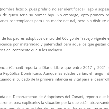
ombre ficticio, pues prefirió no ser identificada) llegó a sopes
do de quien sería su primer hijo. Sin embargo, optó primero p
manas contempladas para una madre natural, pero sin disfrute 
l de los padres adoptivos dentro del Código de Trabajo vigente 
licencia por maternidad y paternidad para aquellos que gestan 
íses del continente que sí los incluyen.
encia (Conani) reporta a Diario Libre que entre 2017 y 2021 
a República Dominicana. Aunque las edades varían, el rango m
ando el cuidado de la primera infancia es vital para el desarrol
ada del Departamento de Adopciones del Conani, reporta que l
tronos para explicarles la situación por la que están atravesand
organ permisos especiales de un mes y en los que no, recurren