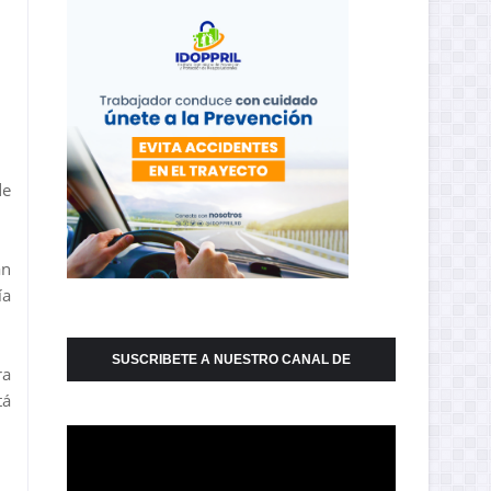
de
an
ía
SUSCRIBETE A NUESTRO CANAL DE
ra
tá
YOUTUBE