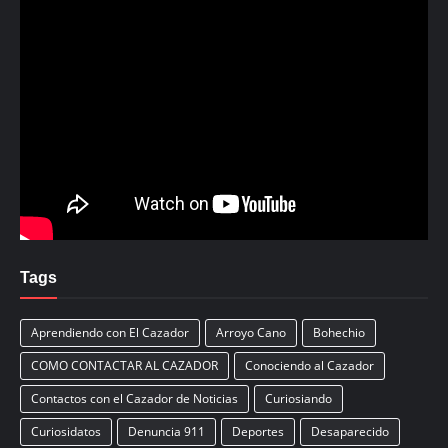
Tags
Aprendiendo con El Cazador
Arroyo Cano
Bohechio
COMO CONTACTAR AL CAZADOR
Conociendo al Cazador
Contactos con el Cazador de Noticias
Curiosiando
Curiosidatos
Denuncia 911
Deportes
Desaparecido