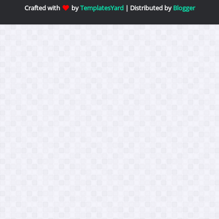
Crafted with
by
TemplatesYard
| Distributed by
Blogger