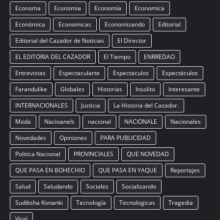
Economa
Economia
Economía
Economica
Económica
Economicas
Economizando
Editorial
Editorial del Cazador de Noticias
El Director
EL EDITORIA DEL CAZADOR
El Tiempo
ENRREDAO
Entrevistas
Espectacularte
Espectaculos
Espectáculos
Farandulike
Globales
Historias
Insolito
Interesante
INTERNACIONALES
Justicia
La Historia del Cazador.
Moda
Nacioanels
nacional
NACIONALE
Nacionales
Novedades
Opiniones
PARA PUBLICIDAD
Politica Nacional
PROVINCIALES
QUE NOVEDAD
QUE PASA EN BOHECHIO
QUE PASA EN YAQUE
Reportajes
Salud
Saludando
Sociales
Socializando
Sudiksha Konanki
Tecnología
Tecnologicas
Tragedia
Viral