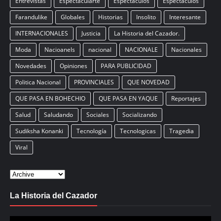
Entrevistas
Espectacularte
Espectaculos
Espectáculos
Farandulike
Globales
Historias
Insolito
Interesante
INTERNACIONALES
Justicia
La Historia del Cazador.
Moda
Nacioanels
nacional
NACIONALE
Nacionales
Novedades
Opiniones
PARA PUBLICIDAD
Politica Nacional
PROVINCIALES
QUE NOVEDAD
QUE PASA EN BOHECHIO
QUE PASA EN YAQUE
Reportajes
Salud
Saludando
Sociales
Socializando
Sudiksha Konanki
Tecnología
Tecnologicas
Tragedia
Viral
La Historia del Cazador