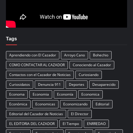
Tags
Aprendiendo con El Cazador
Arroyo Cano
Bohechio
COMO CONTACTAR AL CAZADOR
Conociendo al Cazador
Contactos con el Cazador de Noticias
Curiosiando
Curiosidatos
Denuncia 911
Deportes
Desaparecido
Economa
Economia
Economía
Economica
Económica
Economicas
Economizando
Editorial
Editorial del Cazador de Noticias
El Director
EL EDITORIA DEL CAZADOR
El Tiempo
ENRREDAO